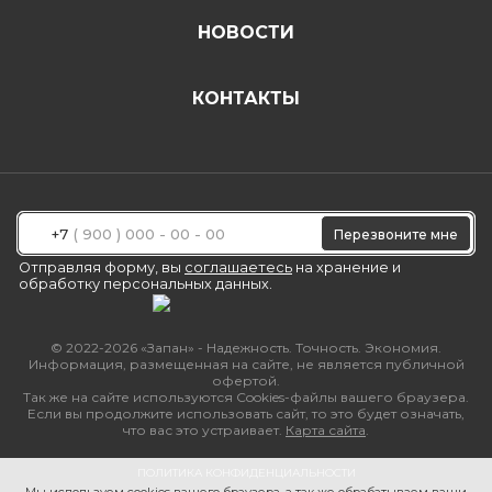
НОВОСТИ
КОНТАКТЫ
+7
Перезвоните мне
Отправляя форму, вы
соглашаетесь
на хранение и
обработку персональных данных.
© 2022-2026 «Запан» - Надежность. Точность. Экономия.
Информация, размещенная на сайте, не является публичной
офертой.
Так же на сайте используются Cookies-файлы вашего браузера.
Если вы продолжите использовать сайт, то это будет означать,
что вас это устраивает.
Карта сайта
.
ПОЛИТИКА КОНФИДЕНЦИАЛЬНОСТИ